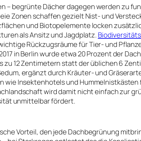
en – begrünte Dächer dagegen werden zu fu
reie Zonen schaffen gezielt Nist- und Verste
zflächen und Biotopelemente locken zusätzlic
kturen als Ansitz und Jagdplatz.
Biodiversitä
wichtige Rückzugsräume für Tier- und Pflan
017 in Berlin wurde etwa 20 Prozent der Dach
 zu 12 Zentimetern statt der üblichen 6 Zenti
edum, ergänzt durch Kräuter- und Gräserarten
n wie Insektenhotels und Hummelnistkästen f
chlandschaft wird damit nicht einfach zur grü
ität unmittelbar fördert.
sche Vorteil, den jede Dachbegrünung mitbrin