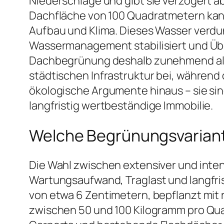
Niederschläge und gibt sie verzögert ab
Dachfläche von 100 Quadratmetern kann
Aufbau und Klima. Dieses Wasser verdun
Wassermanagement stabilisiert und Üb
Dachbegrünung deshalb zunehmend als R
städtischen Infrastruktur bei, während
ökologische Argumente hinaus – sie sind
langfristig wertbeständige Immobilie.
Welche Begrünungsvariant
Die Wahl zwischen extensiver und inte
Wartungsaufwand, Traglast und langfris
von etwa 6 Zentimetern, bepflanzt mit
zwischen 50 und 100 Kilogramm pro Qua