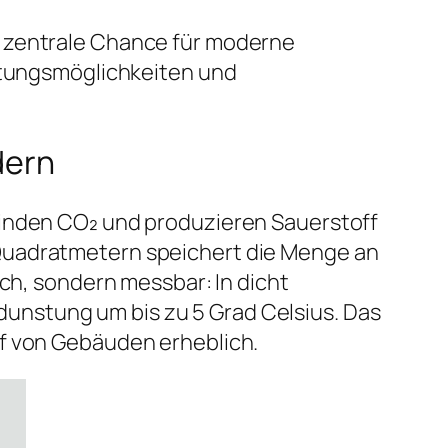
e zentrale Chance für moderne
altungsmöglichkeiten und
dern
binden CO₂ und produzieren Sauerstoff
 Quadratmetern speichert die Menge an
sch, sondern messbar: In dicht
unstung um bis zu 5 Grad Celsius. Das
rf von Gebäuden erheblich.