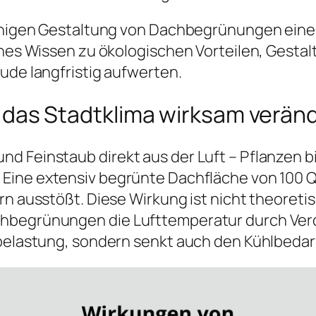
lächigen Gestaltung von Dachbegrünungen ein
sches Wissen zu ökologischen Vorteilen, Gest
ude langfristig aufwerten.
as Stadtklima wirksam verän
nd Feinstaub direkt aus der Luft – Pflanzen 
. Eine extensiv begrünte Dachfläche von 100
rn ausstößt. Diese Wirkung ist nicht theoreti
hbegrünungen die Lufttemperatur durch Verd
ebelastung, sondern senkt auch den Kühlbeda