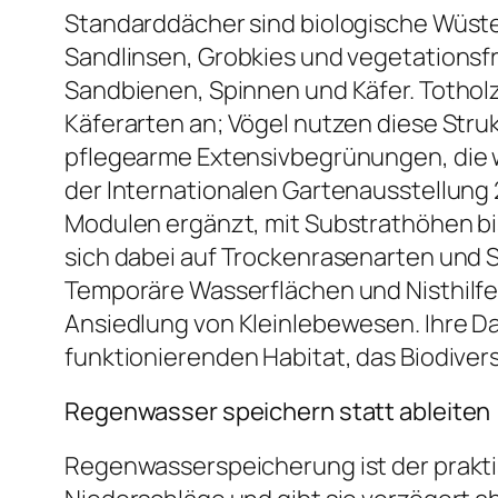
Standarddächer sind biologische Wüst
Sandlinsen, Grobkies und vegetationsf
Sandbienen, Spinnen und Käfer. Tothol
Käferarten an; Vögel nutzen diese Stru
pflegearme Extensivbegrünungen, die 
der Internationalen Gartenausstellung 2
Modulen ergänzt, mit Substrathöhen bis
sich dabei auf Trockenrasenarten und S
Temporäre Wasserflächen und Nisthilfe
Ansiedlung von Kleinlebewesen. Ihre Da
funktionierenden Habitat, das Biodivers
Regenwasser speichern statt ableiten
Regenwasserspeicherung ist der prakti