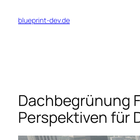
Zum
Inhalt
blueprint-dev.de
springen
Dachbegrünung Fl
Perspektiven für