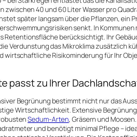
 – bei Starkregen entlastet das die Kanalisat
 zwischen 40 und 60 Liter Wasser pro Quadra
stet später langsam über die Pflanzen, ein Pr
erschwemmungsrisiken senkt. In Kommunen m
etentionsfläche berücksichtigt. Ihr Gebäude
 die Verdunstung das Mikroklima zusätzlich k
 wirtschaftliche Risikominderung für Ihr Obj
e passt zu Ihrer Dachlandscha
nsiver Begrünung bestimmt nicht nur das Aus
tige Wirtschaftlichkeit. Extensive Begrünung
 robusten
Sedum-Arten
, Gräsern und Moosen. 
dratmeter und benötigt minimal Pflege – ide